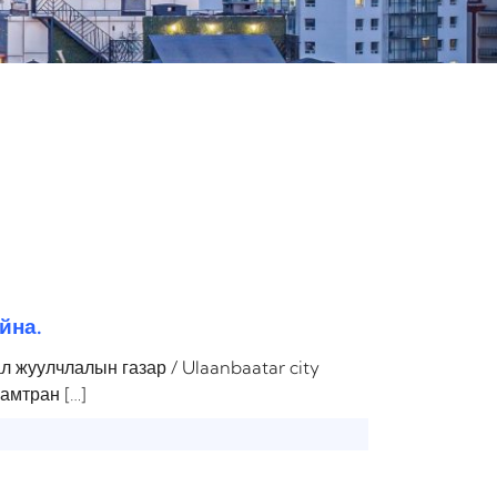
йна.
л жуулчлалын газар / Ulaanbaatar city
амтран […]