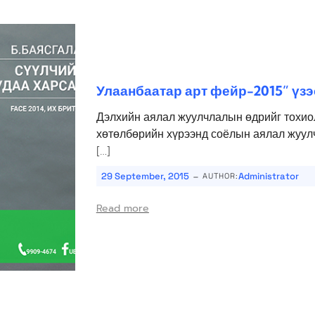
Улаанбаатар арт фейр-2015” үзэ
Дэлхийн аялал жуулчлалын өдрийг тохио
хөтөлбөрийн хүрээнд соёлын аялал жуулч
[…]
-
29 September, 2015
Administrator
AUTHOR:
Read more