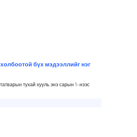
 холбоотой бүх мэдээллийг нэг
атварын тухай хууль энэ сарын 1-нээс