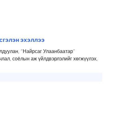
сгэлэн эхэллээ
лдуулан, “Найрсаг Улаанбаатар”
лал, соёлын аж үйлдвэрлэлийг хөгжүүлэх,