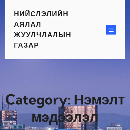
Skip
to
НИЙСЛЭЛИЙН
content
АЯЛАЛ
ЖУУЛЧЛАЛЫН
ГАЗАР
Category:
Нэмэлт
мэдээлэл