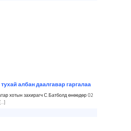
тухай албан даалгавар гаргалаа
тар хотын захирагч С.Батболд өнөөдөр 02
[…]