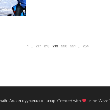
1
…
217
218
219
220
221
…
254
лийн Аялал жуулчлалын газар. Created with
using Word