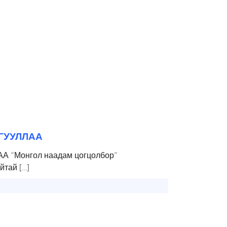
ЙГУУЛЛАА
 “Монгол наадам цогцолбор”
йтай […]