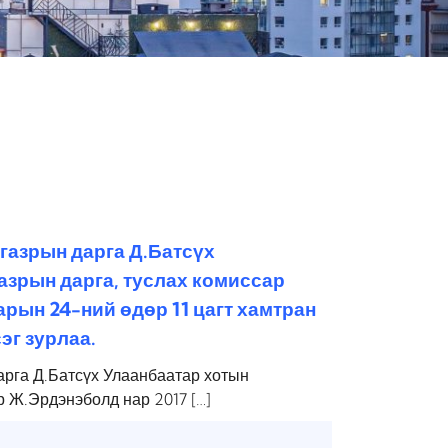
газрын дарга Д.Батсүх
азрын дарга, туслах комиссар
арын 24-ний өдөр 11 цагт хамтран
эг зурлаа.
рга Д.Батсүх Улаанбаатар хотын
р Ж.Эрдэнэболд нар 2017 […]