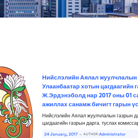
Нийслэлийн Аялал жуулчлалын 
Улаанбаатар хотын цагдаагийн г
Ж.Эрдэнэболд нар 2017 оны 01 с
ажиллах санамж бичигт гарын үс
Нийслэлийн Аялал жуулчлалын газрын да
цагдаагийн газрын дарга, туслах комисса
-
24 January, 2017
Administrator
AUTHOR: