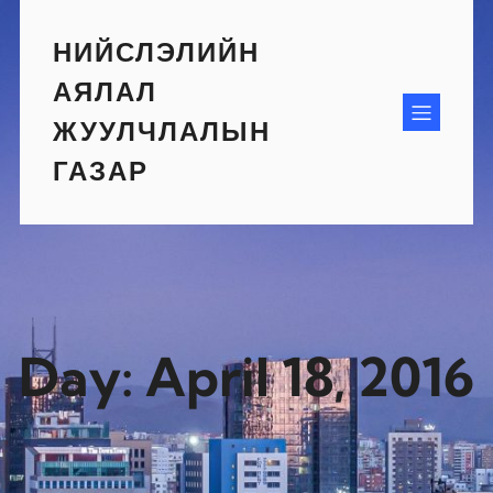
Skip
to
НИЙСЛЭЛИЙН
content
АЯЛАЛ
ЖУУЛЧЛАЛЫН
ГАЗАР
Day:
April 18, 2016