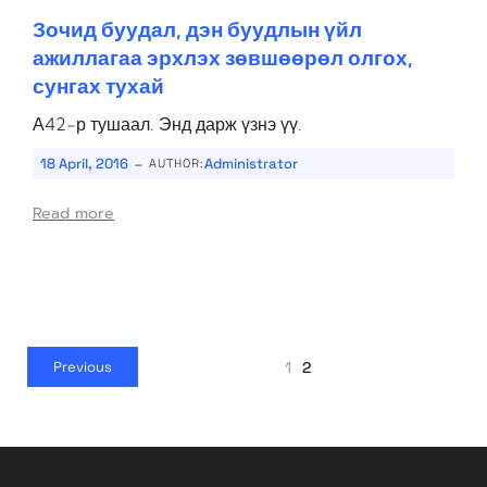
Зочид буудал, дэн буудлын үйл
ажиллагаа эрхлэх зөвшөөрөл олгох,
сунгах тухай
А42-р тушаал. Энд дарж үзнэ үү.
-
18 April, 2016
Administrator
AUTHOR:
Read more
1
2
Previous