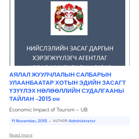
АЯЛАЛ ЖУУЛЧЛАЛЫН САЛБАРЫН
УЛААНБААТАР ХОТЫН ЭДИЙН ЗАСАГТ
ҮЗҮҮЛЭХ НӨЛӨӨЛЛИЙН СУДАЛГААНЫ
ТАЙЛАН -2015 он
Economic Impact of Tourism – UB
-
11 November, 2015
Administrator
AUTHOR:
Read more