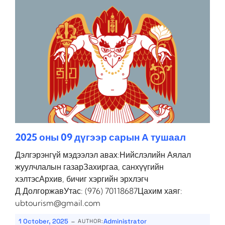
2025 оны 09 дүгээр сарын А тушаал
Дэлгэрэнгүй мэдээлэл авах:Нийслэлийн Аялал
жуулчлалын газарЗахиргаа, санхүүгийн
хэлтэсАрхив, бичиг хэргийн эрхлэгч
Д.ДолгоржавУтас: (976) 70118687Цахим хаяг:
ubtourism@gmail.com
-
1 October, 2025
Administrator
AUTHOR: