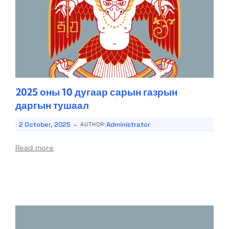
2025 оны 10 дугаар сарын газрын
даргын тушаал
-
2 October, 2025
Administrator
AUTHOR:
Read more