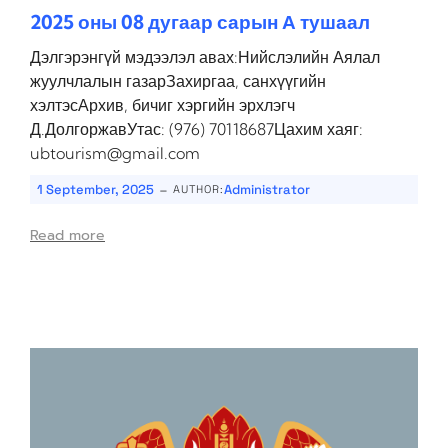
2025 оны 08 дугаар сарын А тушаал
Дэлгэрэнгүй мэдээлэл авах:Нийслэлийн Аялал
жуулчлалын газарЗахиргаа, санхүүгийн
хэлтэсАрхив, бичиг хэргийн эрхлэгч
Д.ДолгоржавУтас: (976) 70118687Цахим хаяг:
ubtourism@gmail.com
-
1 September, 2025
Administrator
AUTHOR:
Read more