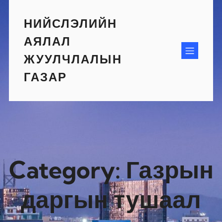
Skip
to
НИЙСЛЭЛИЙН
content
АЯЛАЛ
ЖУУЛЧЛАЛЫН
ГАЗАР
Category:
Газрын
даргын тушаал