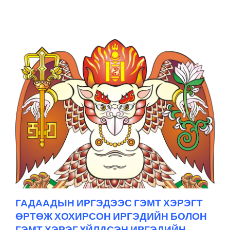
ГАДААДЫН ИРГЭДЭЭС ГЭМТ ХЭРЭГТ
ӨРТӨЖ ХОХИРСОН ИРГЭДИЙН БОЛОН
ГЭМТ ХЭРЭГ ҮЙЛДСЭН ИРГЭДИЙН