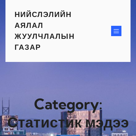
Skip
to
НИЙСЛЭЛИЙН
content
АЯЛАЛ
ЖУУЛЧЛАЛЫН
ГАЗАР
Category:
Статистик мэдээ