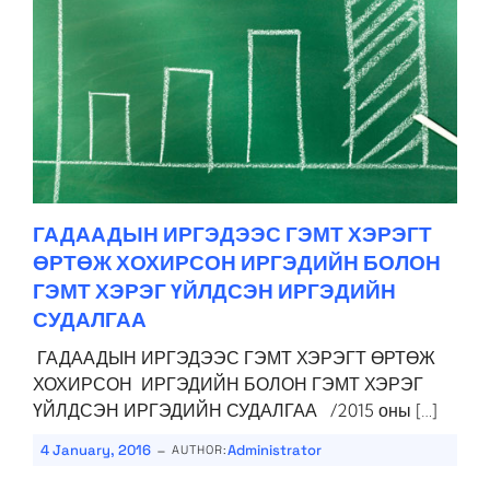
ГАДААДЫН ИРГЭДЭЭС ГЭМТ ХЭРЭГТ
ӨРТӨЖ ХОХИРСОН ИРГЭДИЙН БОЛОН
ГЭМТ ХЭРЭГ ҮЙЛДСЭН ИРГЭДИЙН
СУДАЛГАА
ГАДААДЫН ИРГЭДЭЭС ГЭМТ ХЭРЭГТ ӨРТӨЖ
ХОХИРСОН ИРГЭДИЙН БОЛОН ГЭМТ ХЭРЭГ
ҮЙЛДСЭН ИРГЭДИЙН СУДАЛГАА /2015 оны […]
-
4 January, 2016
Administrator
AUTHOR: