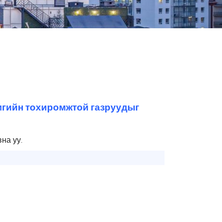
мгийн тохиромжтой газруудыг
на уу.