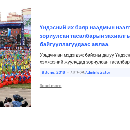
Үндэсний их баяр наадмын нээл
зориулсан тасалбарын захиалг
байгууллагуудаас авлаа.
Урьдчилан мэдэгдэж байсны дагуу Үндэсн
хэмжээний жуулчдад зориулсан тасалбары
-
9 June, 2016
Administrator
AUTHOR:
Read more