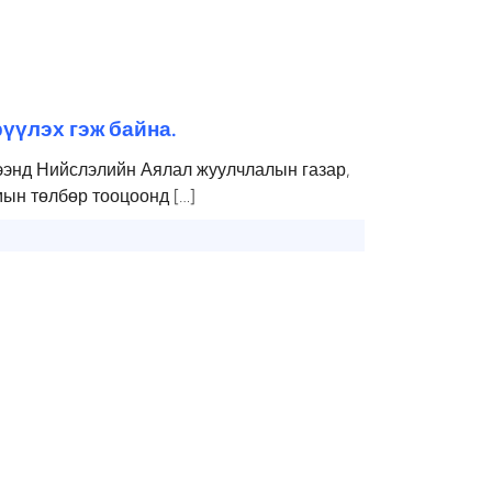
рүүлэх гэж байна.
ээнд Нийслэлийн Аялал жуулчлалын газар,
ын төлбөр тооцоонд […]