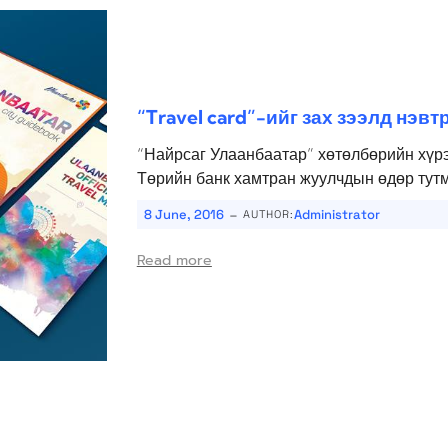
“Travel card”-ийг зах зээлд нэвт
“Найрсаг Улаанбаатар” хөтөлбөрийн хүр
Төрийн банк хамтран жуулчдын өдөр тутм
-
8 June, 2016
Administrator
AUTHOR:
Read more