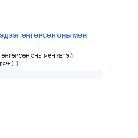
МЭДЭЭГ ӨНГӨРСӨН ОНЫ МӨН
Г ӨНГӨРСӨН ОНЫ МӨН ҮЕТЭЙ
сэн […]