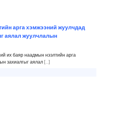
тийн арга хэмжээний жуулчдад
ыг аялал жуулчлалын
ий их баяр наадмын нээлтийн арга
н захиалгыг аялал […]