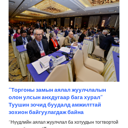
“Торгоны замын аялал жуулчлалын
олон улсын анхдугаар бага хурал”
Туушин зочид буудалд амжилттай
зохион байгуулагдаж байна
“Нүүдлийн аялал жуулчлал ба хотуудын тогтвортой