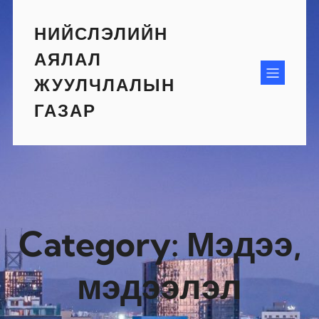
Skip
to
НИЙСЛЭЛИЙН
content
АЯЛАЛ
ЖУУЛЧЛАЛЫН
ГАЗАР
Category:
Мэдээ,
мэдээлэл