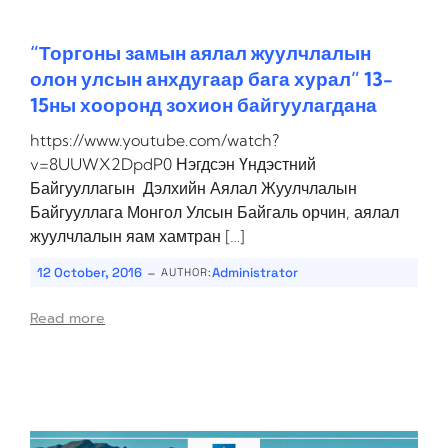
“Торгоны замын аялал жуулчлалын
олон улсын анхдугаар бага хурал” 13-
15ны хооронд зохион байгуулагдана
https://www.youtube.com/watch?
v=8UUWX2DpdP0 Нэгдсэн Үндэстний
Байгууллагын Дэлхийн Аялал Жуулчлалын
Байгууллага Монгол Улсын Байгаль орчин, аялал
жуулчлалын яам хамтран […]
-
12 October, 2016
Administrator
AUTHOR:
Read more