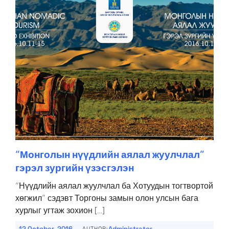
“Монголын нүүдлийн аялал жуулчлал”
гэрэл зургийн үзэсгэлэн
“Нүүдлийн аялал жуулчлал ба Хотуудын тогтвортой
хөгжил” сэдэвт Торгоны замын олон улсын бага
хурлыг угтаж зохион […]
-
12 October, 2016
Administrator
AUTHOR: