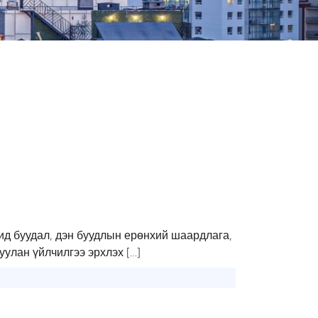
д буудал, дэн буудлын ерөнхий шаардлага,
улан үйлчилгээ эрхлэх […]