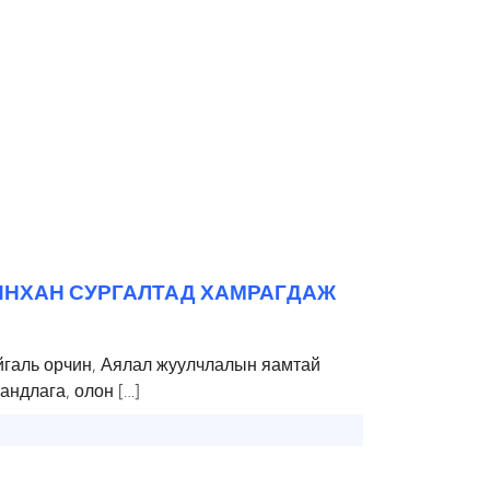
НХАН СУРГАЛТАД ХАМРАГДАЖ
галь орчин, Аялал жуулчлалын яамтай
андлага, олон […]