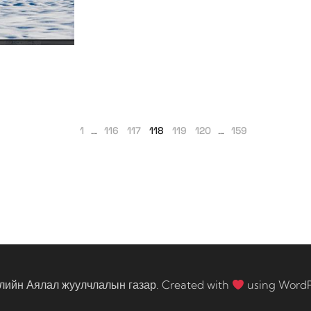
1
…
116
117
118
119
120
…
159
лийн Аялал жуулчлалын газар. Created with
using Word