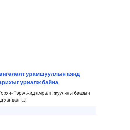
 хөнгөлөлт урамшууллын аянд
арихыг уриалж байна.
 Горхи-Тэрэлжид амралт, жуулчны баазын
д хандан […]