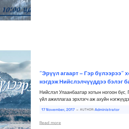
“Эрүүл агаарт – Гэр бүлээрээ”
нэгдэж Нийслэлчүүддээ бэлэг б
Нийслэл Улаанбаатар хотын ногоон бүс,
үйл ажиллагаа эрхлэгч аж ахуйн нэгжүүдэ
-
17 November, 2017
Administrator
AUTHOR:
Read more