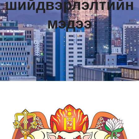
шийдвэрлэлтийн
мэдээ