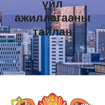
үйл
ажиллагааны
тайлан